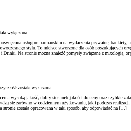
tała wyłączona
 poświęcona usługom barmańskim na wydarzenia prywatne, bankiety, a t
woczesnego stylu. To miejsce stworzone dla osób poszukujących oryg
 i Drinki. Na stronie można znaleźć pomysły związane z mixologią, o
rzyszłość
została wyłączona
tóre cenią wysoką jakość, dobry stosunek jakości do ceny oraz szybkie 
dzą się zarówno w codziennym użytkowaniu, jak i podczas realizacji 
a stronie została opracowana w taki sposób, aby odpowiadać na […]