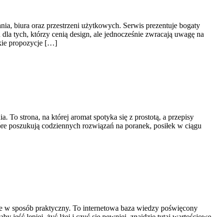
nia, biura oraz przestrzeni użytkowych. Serwis prezentuje bogaty
dla tych, którzy cenią design, ale jednocześnie zwracają uwagę na
kie propozycje […]
 To strona, na której aromat spotyka się z prostotą, a przepisy
tóre poszukują codziennych rozwiązań na poranek, posiłek w ciągu
anie w sposób praktyczny. To internetowa baza wiedzy poświęcony
jeść lepiej, żyć lżej i czuć się pewniej, znajdzie tutaj wartościowe