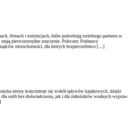
h, firmach i instytucjach, które potrzebują rzetelnego partnera w
ny mają pierwszorzędne znaczenie. Polecam: Podstawy
arządców nieruchomości, dla których bezpieczeństwo […]
atyka strony koncentruje się wokół spływów kajakowych, dzięki
 dla osób bez doświadczenia, jak i dla miłośników wodnych wypraw.
]