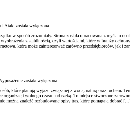
 i Ataki
została wyłączona
ządku w sposób zrozumiały. Strona została opracowana z myślą o osobac
 wyobrażenia z stabilnością, czyli wartościami, które w branży ochro
ernetowa, która może zainteresować zarówno przedsiębiorców, jak i z
 Wyposażenie
została wyłączona
ób, które planują wyjazd związanej z wodą, naturą oraz ruchem. Tem
e organizacji wolnego czasu nad rzeką. To miejsce stworzone zarówno
onie można znaleźć rozbudowane opisy tras, które pomagają dobrać […