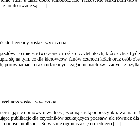
onie publikowane są […]
ńskie Legendy
została wyłączona
ojazdów. To miejsce tworzone z myślą o czytelnikach, którzy chcą być
kupia się na tym, co dla kierowców, fanów czterech kółek oraz osób o
tach, porównaniach oraz codziennych zagadnieniach związanych z uży
Wellness
została wyłączona
e interesują się domowym wellness, wodną strefą odpoczynku, wannami
jące publikacje dla czytelników szukających podstaw, ale również 
tronność publikacji. Serwis nie ogranicza się do jednego […]