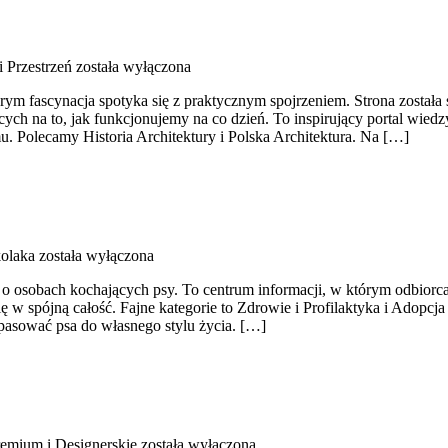
i Przestrzeń
została wyłączona
ym fascynacja spotyka się z praktycznym spojrzeniem. Strona została 
ych na to, jak funkcjonujemy na co dzień. To inspirujący portal wied
mu. Polecamy Historia Architektury i Polska Architektura. Na […]
olaka
została wyłączona
ą o osobach kochających psy. To centrum informacji, w którym odbiorca
ę w spójną całość. Fajne kategorie to Zdrowie i Profilaktyka i Adopcj
asować psa do własnego stylu życia. […]
emium i Designerskie
została wyłączona