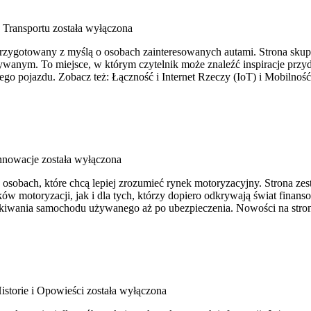
 Transportu
została wyłączona
rzygotowany z myślą o osobach zainteresowanych autami. Strona skup
anym. To miejsce, w którym czytelnik może znaleźć inspiracje przyd
go pojazdu. Zobacz też: Łączność i Internet Rzeczy (IoT) i Mobilnoś
Innowacje
została wyłączona
 osobach, które chcą lepiej zrozumieć rynek motoryzacyjny. Strona ze
ów motoryzacji, jak i dla tych, którzy dopiero odkrywają świat fina
ukiwania samochodu używanego aż po ubezpieczenia. Nowości na stro
istorie i Opowieści
została wyłączona