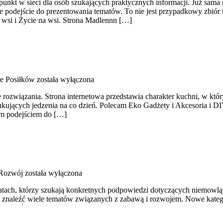
punkt w sieci dla osób szukających praktycznych informacji. Już sama
 podejście do prezentowania tematów. To nie jest przypadkowy zbiór t
a wsi i Życie na wsi. Strona Madlennn […]
e Posiłków
została wyłączona
e rozwiązania. Strona internetowa przedstawia charakter kuchni, w kt
ukujących jedzenia na co dzień. Polecam Eko Gadżety i Akcesoria i D
rym podejściem do […]
 Rozwój
została wyłączona
atach, którzy szukają konkretnych podpowiedzi dotyczących niemowląt. 
a znaleźć wiele tematów związanych z zabawą i rozwojem. Nowe kateg