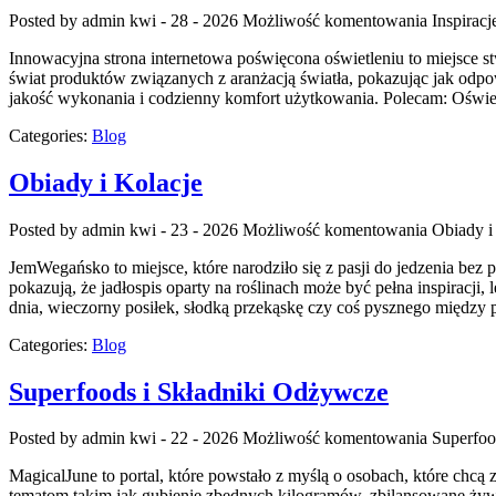
Posted by admin
kwi - 28 - 2026
Możliwość komentowania
Inspiracj
Innowacyjna strona internetowa poświęcona oświetleniu to miejsce st
świat produktów związanych z aranżacją światła, pokazując jak odpow
jakość wykonania i codzienny komfort użytkowania. Polecam: Oświetl
Categories:
Blog
Obiady i Kolacje
Posted by admin
kwi - 23 - 2026
Możliwość komentowania
Obiady i
JemWegańsko to miejsce, które narodziło się z pasji do jedzenia bez 
pokazują, że jadłospis oparty na roślinach może być pełna inspirac
dnia, wieczorny posiłek, słodką przekąskę czy coś pysznego między 
Categories:
Blog
Superfoods i Składniki Odżywcze
Posted by admin
kwi - 22 - 2026
Możliwość komentowania
Superfoo
MagicalJune to portal, które powstało z myślą o osobach, które chc
tematom takim jak gubienie zbędnych kilogramów, zbilansowane żywien