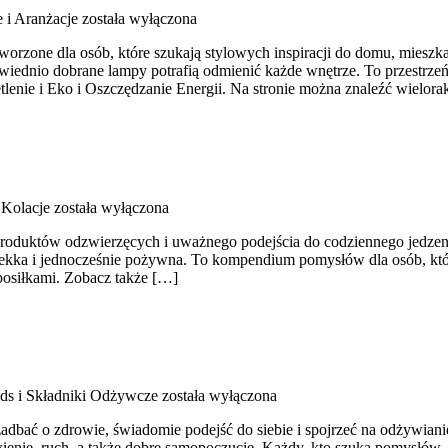
e i Aranżacje
została wyłączona
worzone dla osób, które szukają stylowych inspiracji do domu, mieszka
iednio dobrane lampy potrafią odmienić każde wnętrze. To przestrzeń 
enie i Eko i Oszczędzanie Energii. Na stronie można znaleźć wielora
 Kolacje
została wyłączona
produktów odzwierzęcych i uważnego podejścia do codziennego jedzenia.
ji, lekka i jednocześnie pożywna. To kompendium pomysłów dla osób, k
posiłkami. Zobacz także […]
ds i Składniki Odżywcze
została wyłączona
ą zadbać o zdrowie, świadomie podejść do siebie i spojrzeć na odżywi
ie, ruch, a także dobre samopoczucie. Każdy, kto szuka pomysłów, aby 