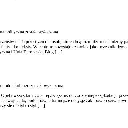
na polityczna
została wyłączona
ołeczeństwie. To przestrzeń dla osób, które chcą rozumieć mechanizmy p
fakty i konteksty. W centrum pozostaje człowiek jako uczestnik demok
ityczna i Unia Europejska Blog […]
lamie i kulturze
została wyłączona
e Opel i wszystkim, co z nią związane: od codziennej eksploatacji, prz
ać swoje auto, podejmować trafniejsze decyzje zakupowe i serwisowe 
zy się nie tylko styl […]