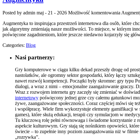
Posted by admin
maj - 21 - 2026
Możliwość komentowania
Augment
Augmentyka to inspirująca przestrzeń internetowa dla osób, które chcą
jak algorytmy zmieniają nasze możliwości. To miejsce, w którym inno
poświęcone zagadnieniom, które jeszcze niedawno kojarzyły się główni
Categories:
Blog
Nasi partnerzy:
Gry komputerowe w ciągu kilku dekad przeszły drogę od prost
nastolatków, ale ogromny sektor gospodarki, który łączy sztukę, 
nawet rozwój kompetencji. Początki były skromne: gry typu Po
dialogi, a wraz z nimi – emocjonalne zaangażowanie graczy. Dz
Wraz z rozwojem internetu gry zaczęły się zmieniać w doświa
internetowy
poświęcony jednej grze czy całemu gatunkowi może s
żywe, zaangażowane społeczności. Coraz częściej mówi się te
i współpracę. Wiele firm wykorzystuje elementy gamifikacji w
games), które służą edukacji, terapii czy symulacjom w medyc
Tu kluczową rolę pełni równowaga i świadome korzystanie z r
aspekcie kulturowym. Gry stają się nośnikiem opowieści, któr
świecie – to zupełnie inny poziom zaangażowania niż w filmie 
„rozrywka”.