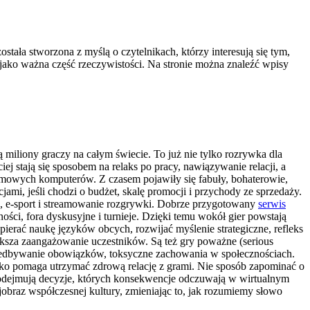
stała stworzona z myślą o czytelnikach, którzy interesują się tym,
 jako ważna część rzeczywistości. Na stronie można znaleźć wpisy
miliony graczy na całym świecie. To już nie tylko rozrywka dla
ciej stają się sposobem na relaks po pracy, nawiązywanie relacji, a
domowych komputerów. Z czasem pojawiły się fabuły, bohaterowie,
mi, jeśli chodzi o budżet, skalę promocji i przychody ze sprzedaży.
j, e-sport i streamowanie rozgrywki. Dobrze przygotowany
serwis
ści, fora dyskusyjne i turnieje. Dzięki temu wokół gier powstają
erać naukę języków obcych, rozwijać myślenie strategiczne, refleks
iększa zaangażowanie uczestników. Są też gry poważne (serious
zaniedbywanie obowiązków, toksyczne zachowania w społecznościach.
tko pomaga utrzymać zdrową relację z grami. Nie sposób zapominać o
 podejmują decyzje, których konsekwencje odczuwają w wirtualnym
jobraz współczesnej kultury, zmieniając to, jak rozumiemy słowo