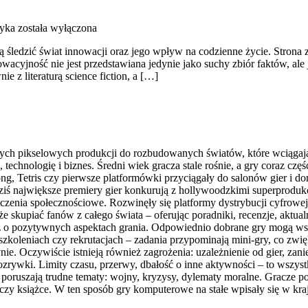
yka
została wyłączona
 śledzić świat innowacji oraz jego wpływ na codzienne życie. Strona zo
wacyjność nie jest przedstawiana jedynie jako suchy zbiór faktów, ale
e z literaturą science fiction, a […]
ych pikselowych produkcji do rozbudowanych światów, które wciągają 
technologię i biznes. Średni wiek gracza stale rośnie, a gry coraz częś
ng, Tetris czy pierwsze platformówki przyciągały do salonów gier i 
iś największe premiery gier konkurują z hollywoodzkimi superprodukcja
dczenia społecznościowe. Rozwinęły się platformy dystrybucji cyfrowe
kupiać fanów z całego świata – oferując poradniki, recenzje, aktualno
ż o pozytywnych aspektach grania. Odpowiednio dobrane gry mogą wspi
 szkoleniach czy rekrutacjach – zadania przypominają mini-gry, co zw
ynie. Oczywiście istnieją również zagrożenia: uzależnienie od gier, 
ozrywki. Limity czasu, przerwy, dbałość o inne aktywności – to wszys
e poruszają trudne tematy: wojny, kryzysy, dylematy moralne. Gracze
czy książce. W ten sposób gry komputerowe na stałe wpisały się w kra