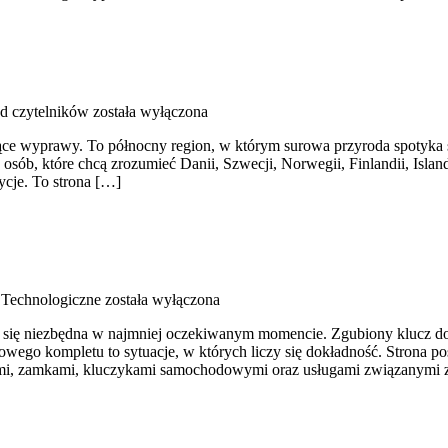
od czytelników
została wyłączona
ące wyprawy. To północny region, w którym surowa przyroda spotyka się
a osób, które chcą zrozumieć Danii, Szwecji, Norwegii, Finlandii, Isla
ycje. To strona […]
Technologiczne
została wyłączona
je się niezbędna w najmniej oczekiwanym momencie. Zgubiony klucz do
ego kompletu to sytuacje, w których liczy się dokładność. Strona poś
zami, zamkami, kluczykami samochodowymi oraz usługami związanymi 