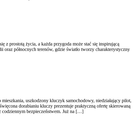
 z prostotą życia, a każda przygoda może stać się inspirującą
ndii oraz północnych terenów, gdzie światło tworzy charakterystyczny
 mieszkania, uszkodzony kluczyk samochodowy, niedziałający pilot,
więcona dorabianiu kluczy prezentuje praktyczną ofertę skierowaną
z codziennym bezpieczeństwem. Już na […]