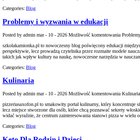
Categories:
Blog
Problemy i wyzwania w edukacji
Posted by admin
mar - 10 - 2026
Możliwość komentowania
Problemy
szkolakamionka.pl to nowoczesny blog poświęcony edukacji międzynar
perspektywie, lecz prowadzą czytelnika przez rozmaite modele naucz
takich jak wpływ kultury na naukę, nowoczesne narzędzia w naucza
Categories:
Blog
Kulinaria
Posted by admin
mar - 10 - 2026
Możliwość komentowania
Kulinari
pizzeriasaxofon.pl to smakowity portal kulinarny, który koncentruje si
lecz miejsce stworzone dla osób, które chcą poznawać sekrety włosk
widać wyraźnie, że centrum zainteresowania stanowi pizza w wielu 
Categories:
Blog
Keto Dla Rodzin i Dzieci