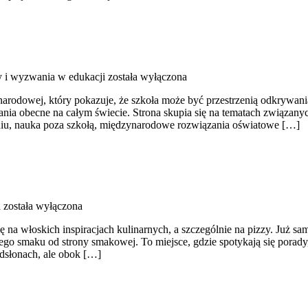
 i wyzwania w edukacji
została wyłączona
odowej, który pokazuje, że szkoła może być przestrzenią odkrywania ś
ania obecne na całym świecie. Strona skupia się na tematach związan
niu, nauka poza szkołą, międzynarodowe rozwiązania oświatowe […]
a
została wyłączona
ę na włoskich inspiracjach kulinarnych, a szczególnie na pizzy. Już sam
iego smaku od strony smakowej. To miejsce, gdzie spotykają się porad
odsłonach, ale obok […]