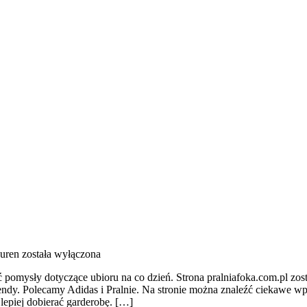
uren
została wyłączona
ć pomysły dotyczące ubioru na co dzień. Strona pralniafoka.com.pl zos
dy. Polecamy Adidas i Pralnie. Na stronie można znaleźć ciekawe wpisy
lepiej dobierać garderobę. […]