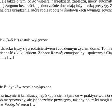
 ale także o tym, co go wspiera: narzędziach, zapleczu, mocy, automat
ej żargonu bez treści, a jednocześnie doceniają inżynierską precyzję.
yjna oraz urządzenia, które robią robotę w środowiskach wymagających
ak (3–6 lat)
została wyłączona
dziecka łączy się z rodzicielstwem i codziennym życiem domu. To mie
zienność z kilkulatkiem. Zobacz Rozwój emocjonalny i społeczny i Ciąż
a nie […]
ie Budynków
została wyłączona
 inżynierii kanalizacyjnej. Skupia się na tym, co w praktyce wdraża s
sób merytoryczny, ale jednocześnie przystępny, tak aby po treści mogli
ie w Wodę. W sercu […]