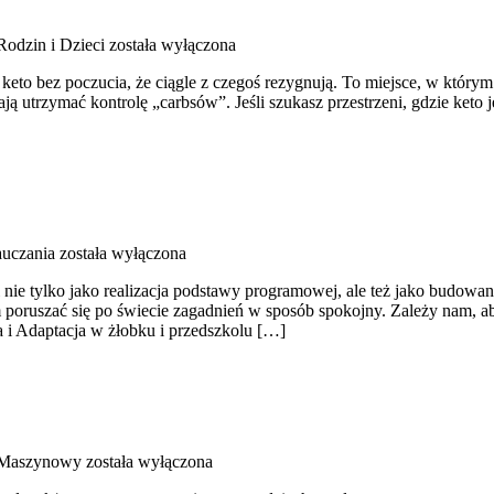
Rodzin i Dzieci
została wyłączona
 keto bez poczucia, że ciągle z czegoś rezygnują. To miejsce, w któr
ą utrzymać kontrolę „carbsów”. Jeśli szukasz przestrzeni, gdzie keto jes
uczania
została wyłączona
i nie tylko jako realizacja podstawy programowej, ale też jako budow
oruszać się po świecie zagadnień w sposób spokojny. Zależy nam, aby
 i Adaptacja w żłobku i przedszkolu […]
 Maszynowy
została wyłączona