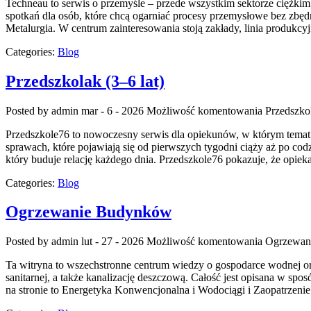
Techneau to serwis o przemyśle – przede wszystkim sektorze ciężkim,
spotkań dla osób, które chcą ogarniać procesy przemysłowe bez zbędn
Metalurgia. W centrum zainteresowania stoją zakłady, linia produkc
Categories:
Blog
Przedszkolak (3–6 lat)
Posted by admin
mar - 6 - 2026
Możliwość komentowania
Przedszkol
Przedszkole76 to nowoczesny serwis dla opiekunów, w którym temat 
sprawach, które pojawiają się od pierwszych tygodni ciąży aż po cod
który buduje relację każdego dnia. Przedszkole76 pokazuje, że opiek
Categories:
Blog
Ogrzewanie Budynków
Posted by admin
lut - 27 - 2026
Możliwość komentowania
Ogrzewan
Ta witryna to wszechstronne centrum wiedzy o gospodarce wodnej oraz
sanitarnej, a także kanalizację deszczową. Całość jest opisana w spo
na stronie to Energetyka Konwencjonalna i Wodociągi i Zaopatrzen