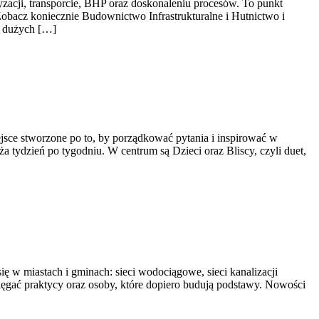
yzacji, transporcie, BHP oraz doskonaleniu procesów. To punkt
 Zobacz koniecznie Budownictwo Infrastrukturalne i Hutnictwo i
: dużych […]
jsce stworzone po to, by porządkować pytania i inspirować w
a tydzień po tygodniu. W centrum są Dzieci oraz Bliscy, czyli duet,
ię w miastach i gminach: sieci wodociągowe, sieci kanalizacji
 sięgać praktycy oraz osoby, które dopiero budują podstawy. Nowości